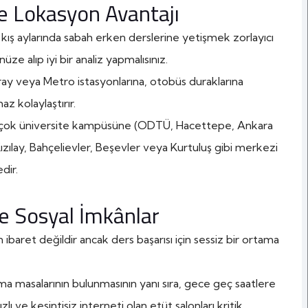
ve Lokasyon Avantajı
a kış aylarında sabah erken derslerine yetişmek zorlayıcı
ze alıp iyi bir analiz yapmalısınız.
y veya Metro istasyonlarına, otobüs duraklarına
z kolaylaştırır.
rçok üniversite kampüsüne (ODTÜ, Hacettepe, Ankara
Kızılay, Bahçelievler, Beşevler veya Kurtuluş gibi merkezi
dir.
e Sosyal İmkânlar
baret değildir ancak ders başarısı için sessiz bir ortama
şma masalarının bulunmasının yanı sıra, gece geç saatlere
lı ve kesintisiz interneti olan etüt salonları kritik