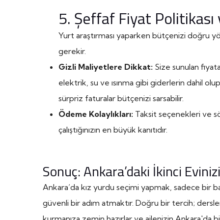
5. Şeffaf Fiyat Politikas
Yurt araştırması yaparken bütçenizi doğru yön
gerekir.
Gizli Maliyetlere Dikkat:
Size sunulan fiyat
elektrik, su ve ısınma gibi giderlerin dahil o
sürpriz faturalar bütçenizi sarsabilir.
Ödeme Kolaylıkları:
Taksit seçenekleri ve sö
çalıştığınızın en büyük kanıtıdır.
Sonuç: Ankara’daki İkinci Eviniz
Ankara’da kız yurdu seçimi yapmak, sadece bir ba
güvenli bir adım atmaktır. Doğru bir tercih; dersler
kurmanıza zemin hazırlar ve ailenizin Ankara'da bi