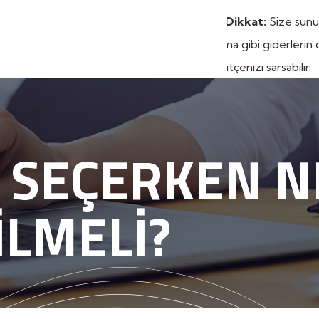
YURDUMUZ
ODALAR
GALERI
BLOG
İLETIŞIM
U SEÇERKEN N
ILMELI?