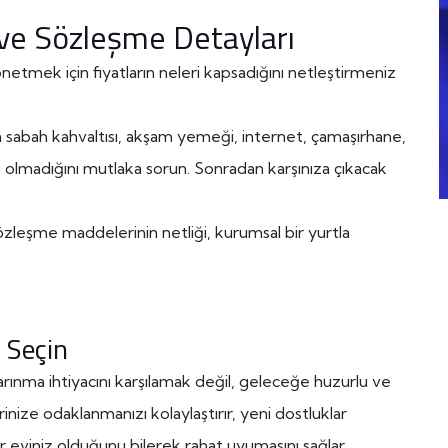
ı ve Sözleşme Detayları
etmek için fiyatların neleri kapsadığını netleştirmeniz
a sabah kahvaltısı, akşam yemeği, internet, çamaşırhane,
lup olmadığını mutlaka sorun. Sonradan karşınıza çıkacak
zleşme maddelerinin netliği, kurumsal bir yurtla
i Seçin
rınma ihtiyacını karşılamak değil, geleceğe huzurlu ve
inize odaklanmanızı kolaylaştırır, yeni dostluklar
r eviniz olduğunu bilerek rahat uyumasını sağlar.