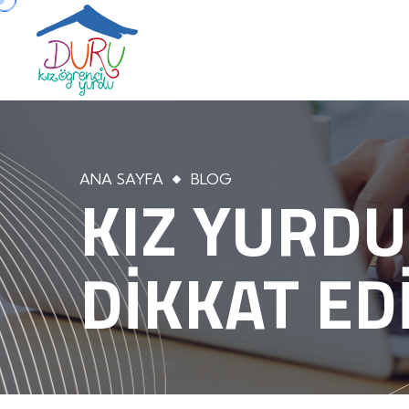
HAKKIMIZDA
ŞUBELER
ANA SAYFA
BLOG
KIZ YURD
DIKKAT ED