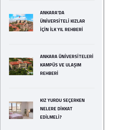
ANKARA'DA
ÜNIVERSITELI KIZLAR
İÇIN İLK YIL REHBERI
ANKARA ÜNIVERSITELERI
KAMPÜS VE ULAŞIM
REHBERI
KIZ YURDU SEÇERKEN
NELERE DIKKAT
EDILMELI?