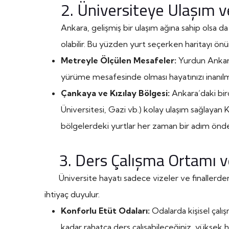
2. Üniversiteye Ulaşım 
Ankara, gelişmiş bir ulaşım ağına sahip olsa d
olabilir. Bu yüzden yurt seçerken haritayı önünü
Metreyle Ölçülen Mesafeler:
Yurdun Ankara
yürüme mesafesinde olması hayatınızı inanılma
Çankaya ve Kızılay Bölgesi:
Ankara’daki bi
Üniversitesi, Gazi vb.) kolay ulaşım sağlayan 
bölgelerdeki yurtlar her zaman bir adım önde
3. Ders Çalışma Ortamı v
Üniversite hayatı sadece vizeler ve finallerden i
ihtiyaç duyulur.
Konforlu Etüt Odaları:
Odalarda kişisel çalı
kadar rahatça ders çalışabileceğiniz, yüksek hız