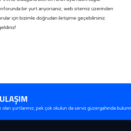
forunda bir yurt arıyorsanız, web sitemiz üzerinden
rular için bizimle doğrudan
iletişime geçebilirsiniz
.
eldiniz!
 ULAŞIM
olan yurtlarımız, pek çok okulun da servis güzergahında bulunm